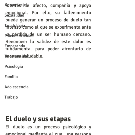
Aprendizaje
fuentes de afecto, compañía y apoyo 
emocional. Por ello, su fallecimiento 
Sexualidad
puede generar un proceso de duelo tan 
Tanatología
intenso como el que se experimenta ante 
la pérdida de un ser humano cercano. 
Psicomotricidad
Reconocer la validez de este dolor es 
Empezando
fundamental para poder afrontarlo de 
manera saludable.
Tu comunidad
Psicología
Familia
Adolescencia
Trabajo
El duelo y sus etapas
El duelo es un proceso psicológico y 
emocional mediante el cual una persona 