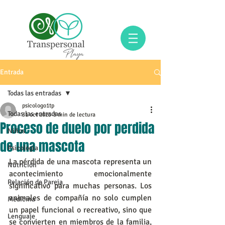
Entrada
Todas las entradas
psicologo1tp
Todas las entradas
31 oct 2025
3 min de lectura
Proceso de duelo por perdida
Niños
de una mascota
Psicología
La pérdida de una mascota representa un 
Nutrición
acontecimiento emocionalmente 
Relación de Pareja
significativo para muchas personas. Los 
animales de compañía no solo cumplen 
Medicina
un papel funcional o recreativo, sino que 
Lenguaje
se convierten en miembros de la familia, 