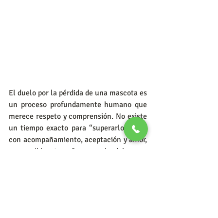
El duelo por la pérdida de una mascota es 
un proceso profundamente humano que 
merece respeto y comprensión. No existe 
un tiempo exacto para “superarlo”, pero 
con acompañamiento, aceptación y amor, 
es posible transformar el dolor en 
gratitud por los momentos compartidos. 
Aceptar la pérdida no significa olvidar, 
sino aprender a recordar con serenidad y 
reconocer el valor del vínculo que se 
construyó con ese ser querido.