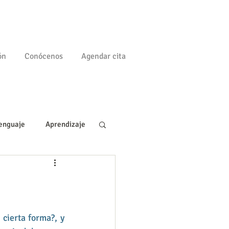
ón
Conócenos
Agendar cita
enguaje
Aprendizaje
a
Familia
ierta forma?, y 