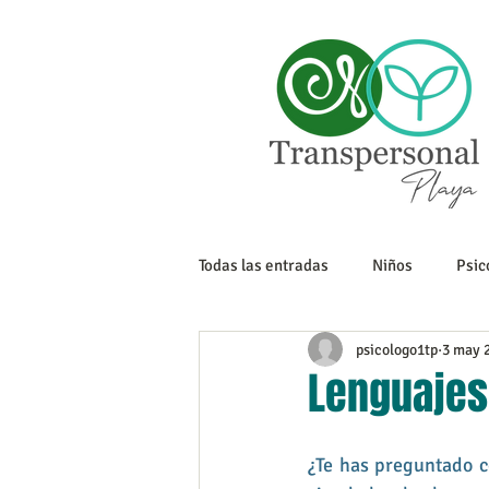
Todas las entradas
Niños
Psic
psicologo1tp
3 may 
Sexualidad
Tanatología
Lenguajes
Adolescencia
Trabajo
¿Te has preguntado c