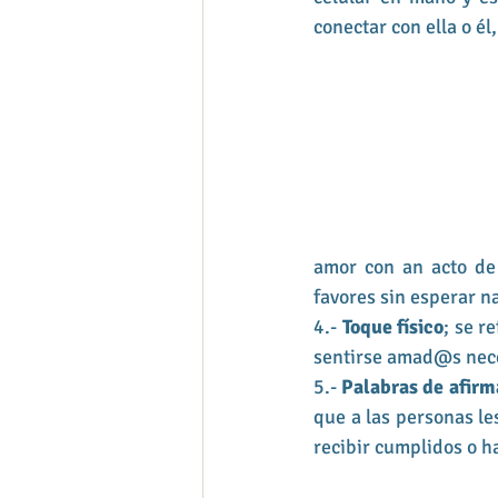
conectar con ella o él
amor con an acto de 
favores sin esperar n
4.- 
Toque físico
; se r
sentirse amad@s neces
5.- 
Palabras de afirm
que a las personas le
recibir cumplidos o h