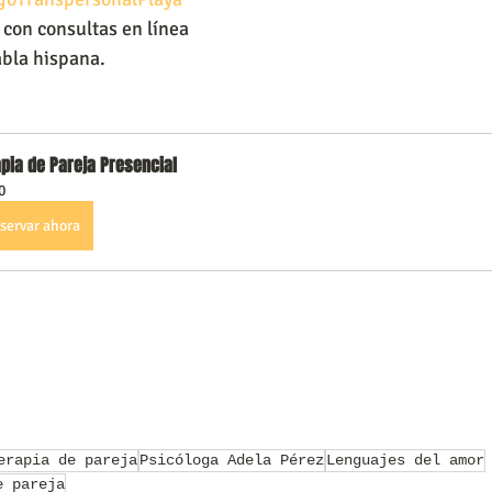
con consultas en línea 
abla hispana.
pia de Pareja Presencial
0
servar ahora
erapia de pareja
Psicóloga Adela Pérez
Lenguajes del amor
e pareja