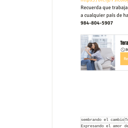
Recuerda que trabaja 
a cualquier país de h
984-804-5907
Tera
8
Re
sembrando el cambio
T
Expresando el amor d