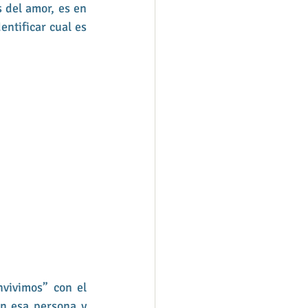
 del amor, es en 
ntificar cual es 
vivimos” con el 
n esa persona y 