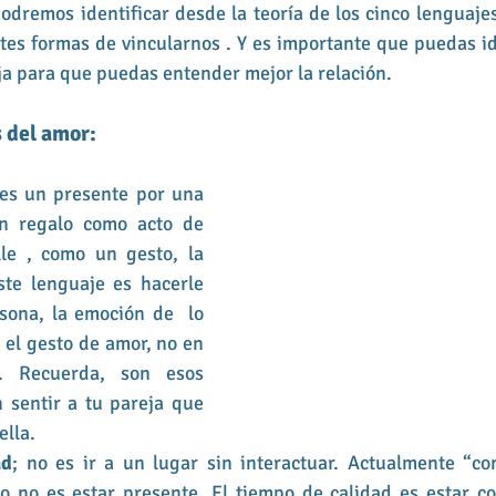
odremos identificar desde la teoría de los cinco lenguajes
entes formas de vincularnos . Y es importante que puedas ide
eja para que puedas entender mejor la relación. 
 del amor:
 es un presente por una 
un regalo como acto de 
le , como un gesto, la 
ste lenguaje es hacerle 
sona, la emoción de  lo 
 el gesto de amor, no en 
. Recuerda, son esos 
 sentir a tu pareja que 
lla. 
ad
; no es ir a un lugar sin interactuar. Actualmente “con
o no es estar presente. El tiempo de calidad es estar co