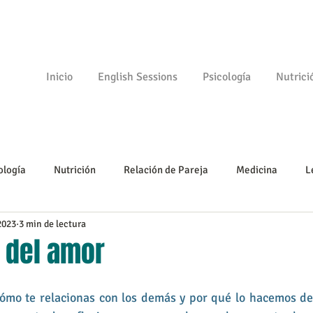
Inicio
English Sessions
Psicología
Nutrici
ología
Nutrición
Relación de Pareja
Medicina
L
2023
3 min de lectura
Psicomotricidad
Empezando
Tu comunidad
Psicologí
 del amor
ómo te relacionas con los demás y por qué lo hacemos de c