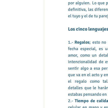
por alguien. Lo que p
definitiva, las difer
el tuyo y el de tu par
Los cinco lenguajes
1.- 
Regalos
; esto no
fecha especial, es 
amor, como un detal
intencionalidad de e
sentir algo a esa per
que va en el acto y en
el regalo como tal
detalles que le harán
estabas pensando en e
2.- 
Tiempo de calid
celular en mano y es