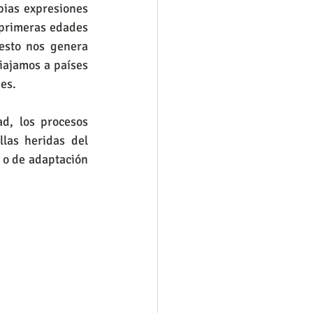
 primeras edades 
esto nos genera 
iajamos a países 
nes.
las heridas del 
 o de adaptación 