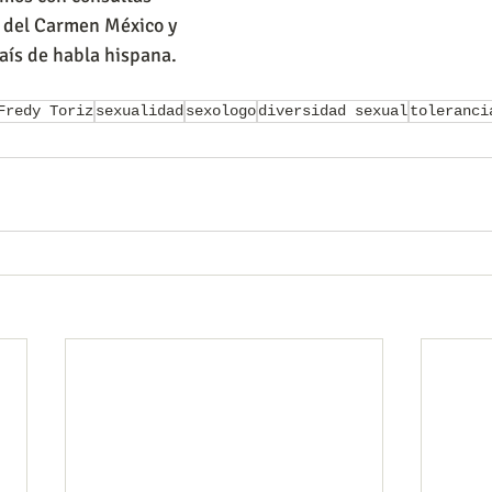
 del Carmen México y 
país de habla hispana.
Fredy Toriz
sexualidad
sexologo
diversidad sexual
toleranci