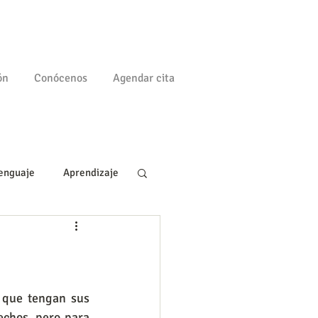
ón
Conócenos
Agendar cita
enguaje
Aprendizaje
a
Familia
chos, pero para 