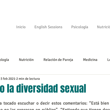
Inicio
English Sessions
Psicología
Nutrici
ología
Nutrición
Relación de Pareja
Medicina
L
3 feb 2021
2 min de lectura
Psicomotricidad
Empezando
Tu comunidad
Psicologí
o la diversidad sexual
ue no las expresen en público”, “Entiendo que tienen dere