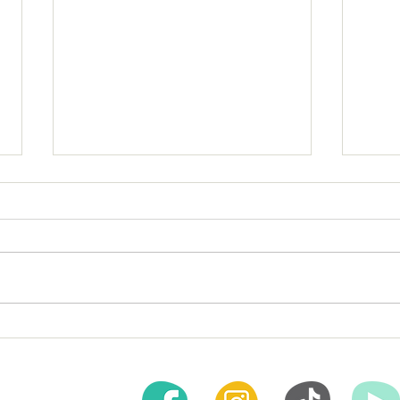
Importancia del Trabajo
¿Por 
Multidisciplinario en el
en el
Tratamiento de Trastornos:
 es primero