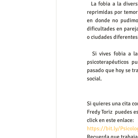
  La fobia a la diversidad sexual entonces es una proyección de nuestras propias expresiones 
reprimidas por temor 
en donde no pudimos
dificultades en parej
o ciudades diferentes
  Si vives fobia a la diversidad o eres discriminado por tu propia diversidad, los procesos 
psicoterapéuticos pu
pasado que hoy se tra
social.
Si quieres una cita co
Fredy Toriz  puedes e
click en este enlace:
https://bit.ly/Psicol
Recuerda que trabaja