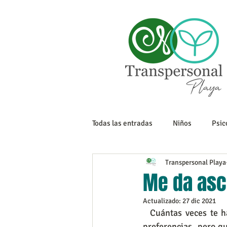
Todas las entradas
Niños
Psic
Transpersonal Playa
Sexualidad
Tanatología
Me da asc
Actualizado:
27 dic 2021
Adolescencia
Trabajo
  Cuántas veces te ha tocado escuchar o decir estos comentarios: “Está bien que tengan sus 
preferencias, pero q