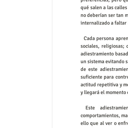
qué salen a las calle
no deberían ser tan m
internalizado a falta
  Cada persona aprendió en algún momento de su vida a respetar reglas, familiares, escolares, 
sociales, religiosas;
adiestramiento basado
un sistema evitando s
de este adiestramie
suficiente para contr
actitud repetitiva y 
y llegará el momento 
 Este adiestramiento es el responsable de conductas homofóbicas que rechazan 
comportamientos, mane
ello que al ver o enf