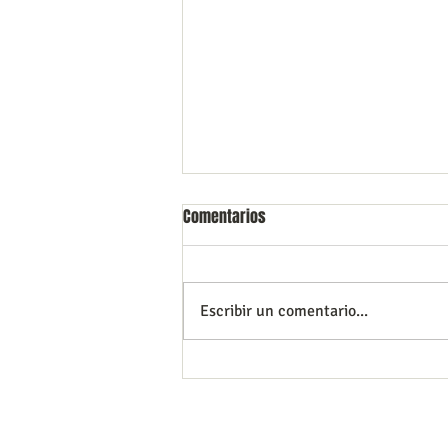
Comentarios
Escribir un comentario...
La importancia del diagnóstico
temprano
Tu salud y la de tu familia