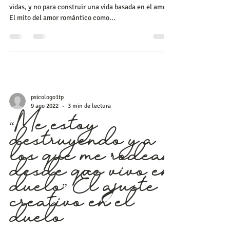
El amor de
nuestras vidas
Nos educaron para encontrar el amor de nuestras
vidas, y no para construir una vida basada en el amor.
El mito del amor romántico como...
psicologo1tp
9 ago 2022
3 min de lectura
“Me estoy
destruyendo y a
los que me rodean
desde que vivo en