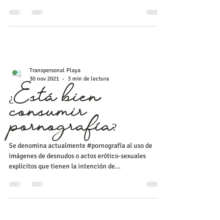
violentó?
La religión, la familia, incluso amistades, suelen
recomendarnos no olvidar que una pareja debe
permanecer junta “hasta que la muerte...
Transpersonal Playa
30 nov 2021
3 min de lectura
¿Está bien
consumir
pornografía?
Se denomina actualmente #pornografía al uso de
imágenes de desnudos o actos erótico-sexuales
explícitos que tienen la intención de...