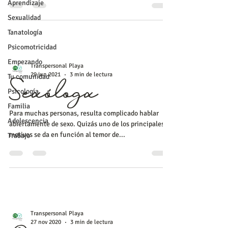
Aprendizaje
Sexualidad
Tanatología
Psicomotricidad
Empezando
Transpersonal Playa
29 jun 2021
3 min de lectura
Tu comunidad
Psicología
Sexólogx
Familia
Para muchas personas, resulta complicado hablar
Adolescencia
abiertamente de sexo. Quizás uno de los principales
motivos se da en función al temor de...
Trabajo
Transpersonal Playa
27 nov 2020
3 min de lectura