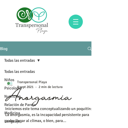
Blog
Todas las entradas
Todas las entradas
Niños
Transpersonal Playa
8 sept 2021
2 min de lectura
Psicología
Nutrición
Anorgasmia
Relación de Pareja
Iniciemos este tema conceptualizando un poquitín:
Medicina
La anorgasmia, es la incapacidad persistente para
poder llegar al clímax, o bien, para...
Lenguaje