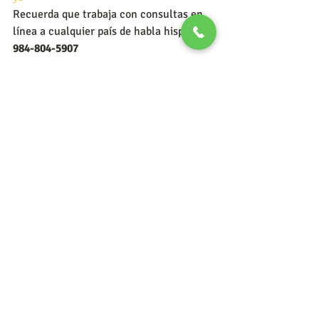
Recuerda que trabaja con consultas en 
línea a cualquier país de habla hispana.
984-804-5907
Psicoterapia individual online
50
Reservar ahora
Sembrando el cambio
Psicóloga Adela Pérez
Terapia Humanista