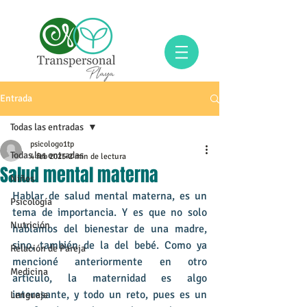
Entrada
Todas las entradas
psicologo1tp
Todas las entradas
4 feb 2025
2 min de lectura
Salud mental materna
Niños
Hablar de salud mental materna, es un 
Psicología
tema de importancia. Y es que no solo 
Nutrición
hablamos del bienestar de una madre, 
sino, también de la del bebé. Como ya 
Relación de Pareja
mencioné anteriormente en otro 
Medicina
artículo, la maternidad es algo 
interesante, y todo un reto, pues es un 
Lenguaje