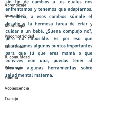
sin fin de cambios a los cuales nos 
Aprendizaje
enfrentamos y tenemos que adaptarnos. 
Sexualidad
Y todavía, a esos cambios súmale el 
desafío y la hermosa tarea de criar y 
Tanatología
cuidar a un bebé. ¿Suena complejo no?, 
Psicomotricidad
pero no imposible. Es por eso que 
abordaremos algunos puntos importantes 
Empezando
para que tú que eres mamá o que 
Tu comunidad
convives con una, puedas tener al 
Psicología
alcance algunas herramientas sobre 
salud mental materna.
Familia
Adolescencia
Trabajo