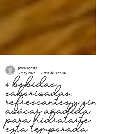
psicologo1tp
3 may 2023
2 min de lectura
4 bebidas
saborizadas,
refrescantes y sin
azúcar añadida