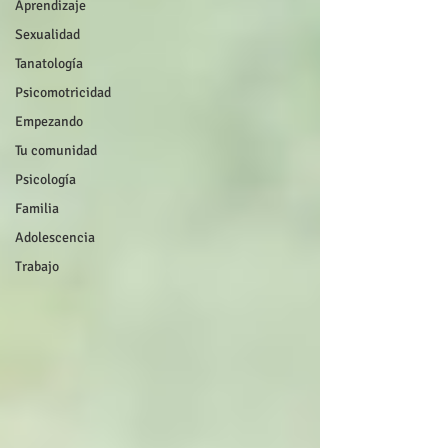
Aprendizaje
Sexualidad
Tanatología
Psicomotricidad
Empezando
Tu comunidad
Psicología
Familia
Adolescencia
Trabajo