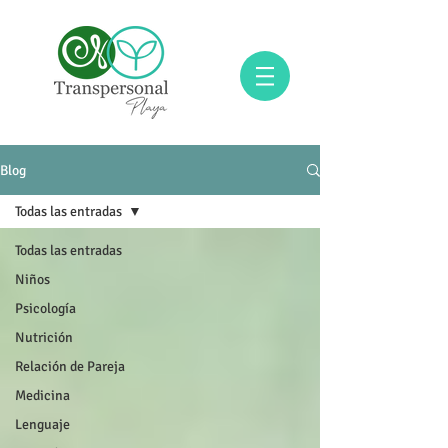
Blog
Todas las entradas
Todas las entradas
Niños
Psicología
Nutrición
Relación de Pareja
Medicina
Lenguaje