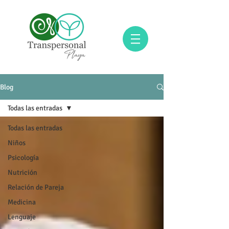
Blog
Todas las entradas
Todas las entradas
Niños
Psicología
Nutrición
Relación de Pareja
Medicina
Lenguaje