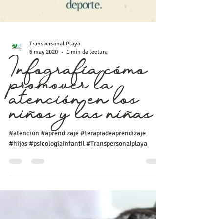
Transpersonal Playa
6 may 2020
1 min de lectura
Infografía cómo
promover la
atención en los
niños y las niñas
#atención #aprendizaje #terapiadeaprendizaje
#hijos #psicologíainfantil #Transpersonalplaya