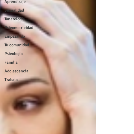
Aprendizaje
Sexualidad
Tanatología
Psicomotricidad
Empezando
Tu comunidad
Psicología
Familia
Adolescencia
Trabajo