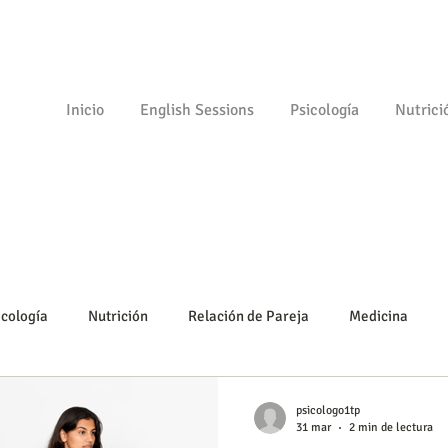
Inicio
English Sessions
Psicología
Nutrici
icología
Nutrición
Relación de Pareja
Medicina
Psicomotricidad
Empezando
Tu comunidad
Psicolo
psicologo1tp
31 mar
2 min de lectura