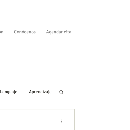
ón
Conócenos
Agendar cita
Lenguaje
Aprendizaje
gía
Familia