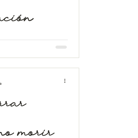
ación
 pues si, todo comunica. Los
stos, etc. el tema aquí es ¿cómo
a
rrar
no morir